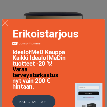
Erikoistarjous
Sponsoriltamme
IdealofMeD Kauppa
Kaikki IdealofMeDin
tuotteet -20 %!
Varaa
terveystarkastus
nyt vain 200 €
hintaan.
Double Wear Stay-In-Place Matte Powder Foundation
KATSO TARJOUS
SPF10 3W1 Tawny