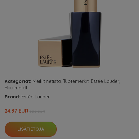
Kategoriat:
Meikit netistä
,
Tuotemerkit
,
Estée Lauder
,
Huulimeikit
Brand:
Estée Lauder
24.37 EUR
32.5 EUR
LISÄTIETOJA