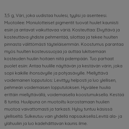
3,5 g, Väri, joka uudistaa huulesi, tyylisi ja asenteesi.
Muotoilee: Moniulotteiset pigmentit tuovat huulet kauniisti
esiin ja antavat vaikuttavaa väriä. Kosteuttaa: Elvyttävä ja
kosteuttava yhdiste pehmentää, silottaa ja tekee huulten
pinnasta välittömästi täyteläisemmän. Koostumus parantaa
myös huulten kosteussuojaa ja auttaa lukitsemaan
kosteuden huuliin hoitaen niitä pidempään. Tuo parhaat
puolet esiin: Antaa huulille näyttävän ja kestävän värin, joka
sopii kaikille ihonsävyille ja pohjasävyille. Miellyttävä
voidemainen lopputulos: Levittyy helposti ja luo ylellisen,
pehmeän voidemaisen lopputuloksen. Hyväilee huulia
erittäin miellyttävällä, voidemaisella koostumuksella. Kestää
8 tuntia. Huulipuna on muotoiltu korostamaan huulien
muotoa vaivattomasti ja tarkasti. Hylsy tuntuu käsissä
ylelliseltä. Sulkeutuu vain yhdellä napsauksella.Levitä ala- ja
ylähuuliin ja luo kadehdittavan kaunis ilme.