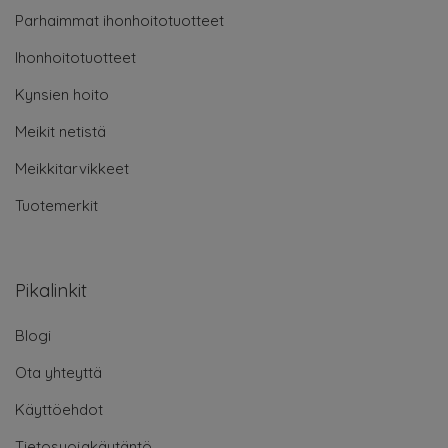
Parhaimmat ihonhoitotuotteet
Ihonhoitotuotteet
Kynsien hoito
Meikit netistä
Meikkitarvikkeet
Tuotemerkit
Pikalinkit
Blogi
Ota yhteyttä
Käyttöehdot
Tietosuojakäytäntö