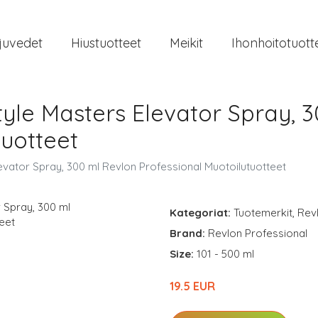
juvedet
Hiustuotteet
Meikit
Ihonhoitotuott
tyle Masters Elevator Spray, 
tuotteet
evator Spray, 300 ml Revlon Professional Muotoilutuotteet
Kategoriat:
Tuotemerkit
,
Rev
Brand:
Revlon Professional
Size:
101 - 500 ml
19.5 EUR