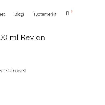
eet
Blogi
Tuotemerkit
300 ml Revlon
lon Professional