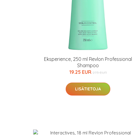
Varaa terveyst
hintaan.
KATSO TARJOUS
Eksperience, 250 ml Revlon Professional
Shampoo
19.25 EUR
27.5 EUR
LISÄTIETOJA