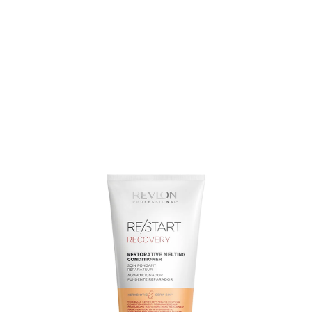
arjous
auppa
MeDin tuotteet -20 %!