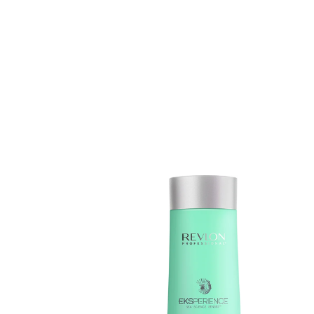
Erikoist
Sponsoriltamme
IdealofMeD K
Kaikki Idealof