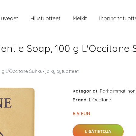
juvedet
Hiustuotteet
Meikit
Ihonhoitotuott
ntle Soap, 100 g L'Occitane S
g L'Occitane Suihku- ja kylpytuotteet
Kategoriat:
Parhaimmat ihon
Brand:
L'Occitane
6.5 EUR
LISÄTIETOJA