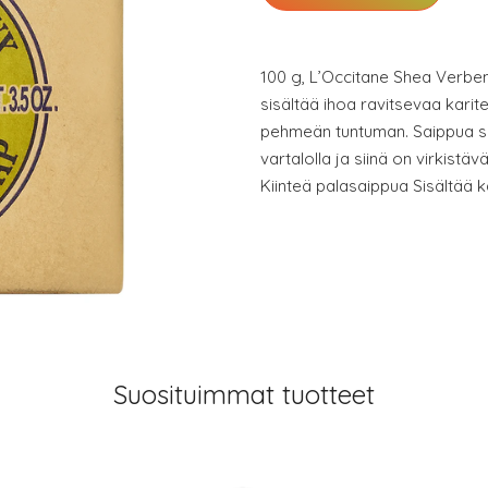
100 g, L’Occitane Shea Verbe
sisältää ihoa ravitsevaa karit
pehmeän tuntuman. Saippua sop
vartalolla ja siinä on virkistä
Kiinteä palasaippua Sisältää 
Suosituimmat tuotteet