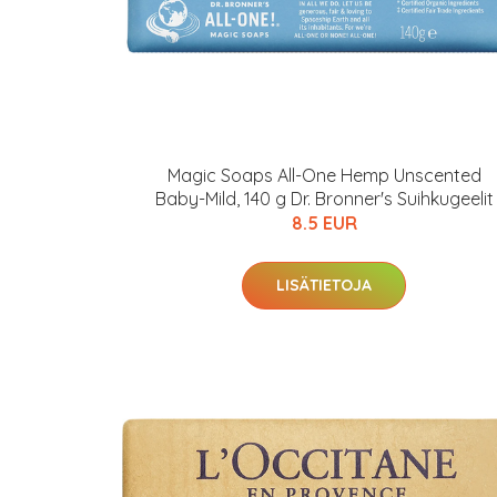
Magic Soaps All-One Hemp Unscented
Baby-Mild, 140 g Dr. Bronner's Suihkugeelit
8.5 EUR
LISÄTIETOJA
Erikoist
Sponsoriltamme
IdealofMeD K
Kaikki Idealof