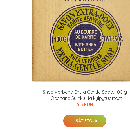
Varaa terveyst
hintaan.
KATSO TARJOUS
Shea Verbena Extra Gentle Soap, 100 g
L'Occitane Suihku- ja kylpytuotteet
6.5 EUR
LISÄTIETOJA