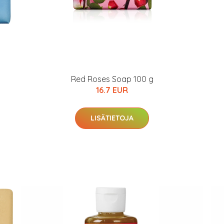
Red Roses Soap 100 g
16.7 EUR
LISÄTIETOJA
arjous
auppa
MeDin tuotteet -20 %!