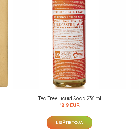
arkastus
nyt vain 200 €
Tea Tree Liquid Soap 236 ml
18.9 EUR
LISÄTIETOJA