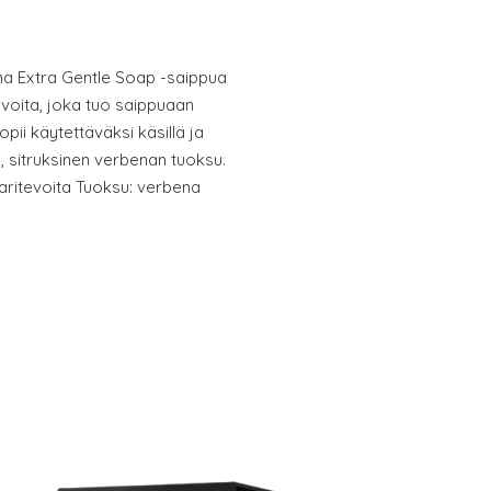
na Extra Gentle Soap -saippua
evoita, joka tuo saippuaan
ii käytettäväksi käsillä ja
vä, sitruksinen verbenan tuoksu.
karitevoita Tuoksu: verbena