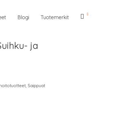
eet
Blogi
Tuotemerkit
uihku- ja
hoitotuotteet
,
Saippuat