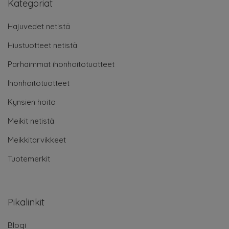
Kategoriat
Hajuvedet netistä
Hiustuotteet netistä
Parhaimmat ihonhoitotuotteet
Ihonhoitotuotteet
Kynsien hoito
Meikit netistä
Meikkitarvikkeet
Tuotemerkit
Pikalinkit
Blogi