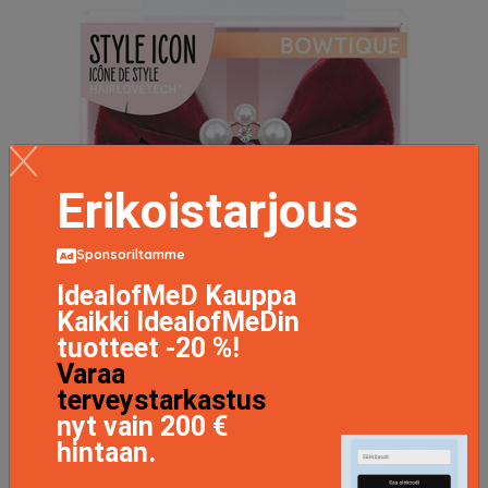
Erikoistarjous
Sponsoriltamme
IdealofMeD Kauppa
Kaikki IdealofMeDin
tuotteet -20 %!
Varaa
terveystarkastus
Invisibobble Bowtique British Royal Take A Brake
11.9 EUR
nyt vain 200 €
hintaan.
LISÄTIETOJA