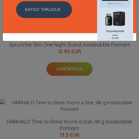
KATSO TARJOUS
Sprunchie Slim One Night Stand, Invisibobble Ponnarit
12.95 EUR
LISÄTIETOJA
HAIRHALO Time to Shine You're a Star, 48 g Invisibobble
Ponnarit
13.5 EUR