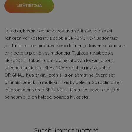
LISÄTIETOJA
Leikkisä, kesän riemua kuvastava setti sisältää kaksi
rohkean värikästä invisibobble SPRUNCHIE-hiusdonitsia,
joista toinen on pinkki-valkoraidallinen ja toisen kankaaseen
on ripoteltu pieniä vesimeloneja. Tyylikäs invisibobble
SPRUNCHIE takaa huomiota herättävän lookin ja toimii
upeana asusteena. SPRUNCHIE sisältää invisibobble
ORIGINAL-hiuslenkin, joten sillä on samat hellävaraiset
ominaisuudet kuin muillakin invisibobbleilla. Spiraalimaisen
muotonsa ansiosta SPRUNCHIE tuntuu mukavalta, ei jätä
painaumia ja on helppo poistaa hiuksista.
Suosituimmat tuotteet